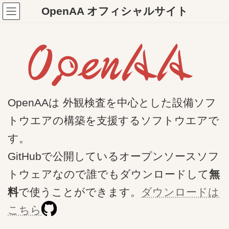
コ
ナ
OpenAA オフィシャルサイト
ン
ビ
テ
ゲ
ン
ー
ツ
シ
へ
ョ
ス
ン
キ
に
ッ
移
プ
動
OpenAAは 外観検査を中心とした設備ソフ
トウエアの構築を支援するソフトウエアで
す。
GitHubで公開しているオープンソースソフ
トウェアなので誰でもダウンロードして
無
料
で使うことができます。
ダウンロードは
こちら