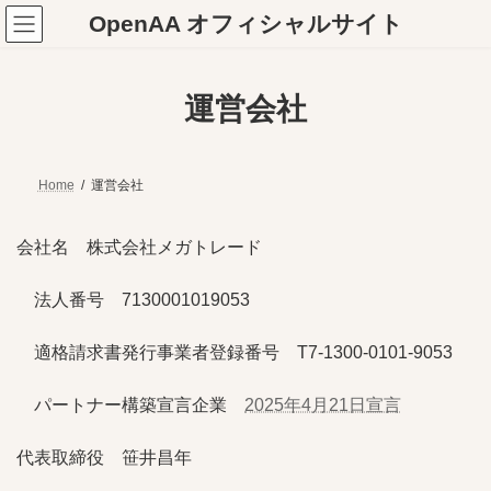
コ
ナ
OpenAA オフィシャルサイト
ン
ビ
テ
ゲ
ン
ー
ツ
シ
運営会社
へ
ョ
ス
ン
キ
に
ッ
移
プ
動
Home
運営会社
会社名 株式会社メガトレード
法人番号 7130001019053
適格請求書発行事業者登録番号 T7-1300-0101-9053
パートナー構築宣言企業
2025年4月21日宣言
代表取締役 笹井昌年